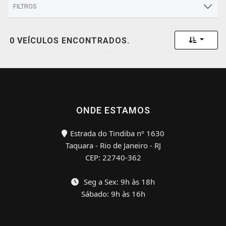
FILTROS
Toggle 
0 VEÍCULOS ENCONTRADOS.
ONDE ESTAMOS
Estrada do Tindiba nº 1630
Taquara - Rio de Janeiro - RJ
CEP: 22740-362
Seg a Sex: 9h às 18h
Sábado: 9h às 16h