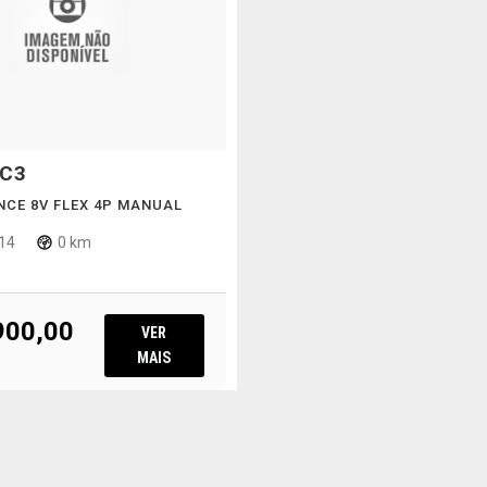
C3
NCE 8V FLEX 4P MANUAL
14
0 km
900,00
VER
MAIS