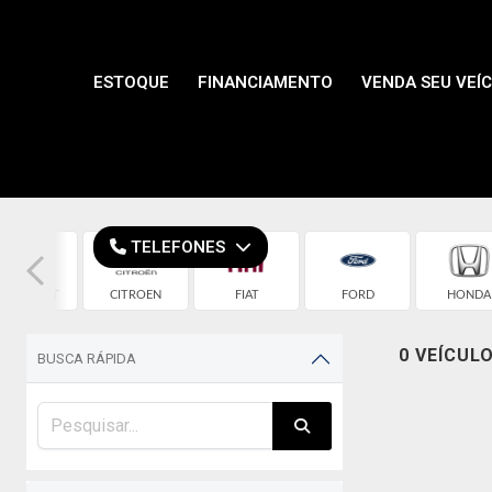
ESTOQUE
FINANCIAMENTO
VENDA SEU VEÍ
TELEFONES
HEVROLET
CITROEN
FIAT
FORD
HONDA
0 VEÍCUL
BUSCA RÁPIDA